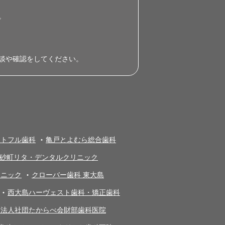
。
談や確認をしてください。
ートフル歯科
亀戸とよむら総合歯科
砂町リタ・デンタルクリニック
リニック
クローバー歯科 東大島
西大島ハーヴェスト歯科・矯正歯科
療法人社団たからべ会財部歯科医院