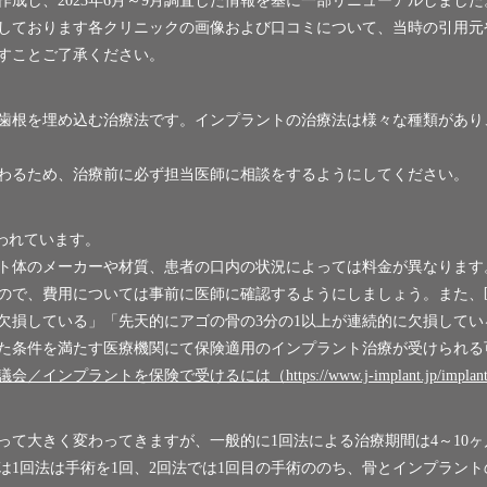
基に作成し、2023年6月～9月調査した情報を基に一部リニューアルしま
しております各クリニックの画像および口コミについて、当時の引用元
すことご了承ください。
歯根を埋め込む治療法です。インプラントの治療法は様々な種類があり
わるため、治療前に必ず担当医師に相談をするようにしてください。
言われています。
ト体のメーカーや材質、患者の口内の状況によっては料金が異なります
ので、費用については事前に医師に確認するようにしましょう。また、
に欠損している」「先天的にアゴの骨の3分の1以上が連続的に欠損して
た条件を満たす医療機関にて保険適用のインプラント治療が受けられる
トを保険で受けるには（https://www.j-implant.jp/implant/fe
て大きく変わってきますが、一般的に1回法による治療期間は4～10ヶ
は1回法は手術を1回、2回法では1回目の手術ののち、骨とインプラント