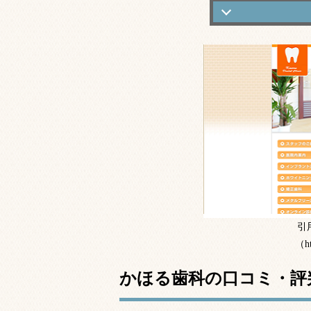
かほる歯科の口
難症例等のイン
基本情報
引
（ht
かほる歯科の口コミ・評