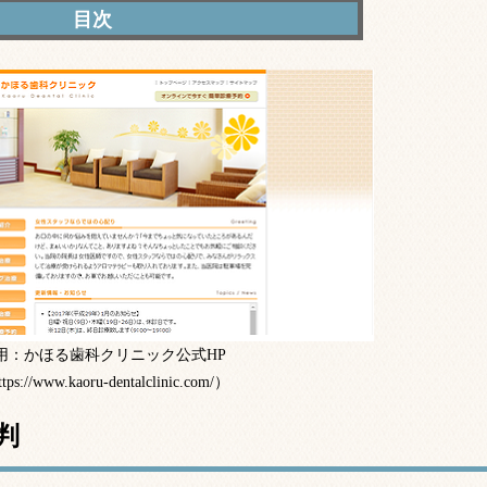
コミ・評判
プラント治療にも対応
用：かほる歯科クリニック公式HP
tps://www.kaoru-dentalclinic.com/）
判