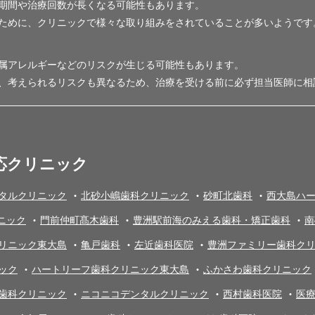
期間や治療回数が長くなる可能性もあります。
ために、クリニックで様々な取り組みをされていることが多いようです
属アレルギーなどのリスクが生じる可能性もあります。
、考えられるリスクも異なるため、治療を受ける前に必ず担当医師に相
応クリニック
タルクリニック
北砂小嶋歯科クリニック
砂町北歯科
西大島ハ
ニック
門前仲町髙木歯科
豊洲駅前海のみえる歯科・矯正歯科
南
リニック東大島
亀戸歯科
左近歯科医院
豊洲ファミリー歯科ク
ック
ハートリーフ歯科クリニック東大島
ふかさわ歯科クリニック
歯科クリニック
ニコニコデンタルクリニック
西村歯科医院
医