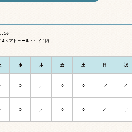
歩5分
14-8 アトゥール・ケイ 1階
火
水
木
金
土
日
祝
○
○
○
○
／
／
／
○
○
○
○
／
／
／