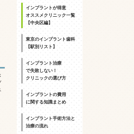
インプラントが得意
オススメクリニック一覧
【中央区編】
東京のインプラント歯科
83%E3%82%AF&rlz=1C1TMBY_jaJP997JP997&ei=vquvZNHAApuk2roPlIW7wAM&ved=0ahUKEwjR
【駅別リスト】
インプラント治療
で失敗しない！
は
クリニックの選び方
プ
ベ
インプラントの費用
に関する知識まとめ
インプラント手術方法と
治療の流れ