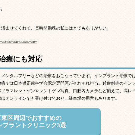
い
を済ませてくれて、長時間勤務の私にはとてもありがたい。
3%81%8B%E3%81%BB%E3%82%8B%E6%AD%AF%E7%A7%91%E3%82%AF%E3%83%AA%E3%83%8B%E3%83%
治療にも対応
、メンタルフリーなどの治療をおこなっています。インプラント治療で
治療では日本矯正歯科学会認定専門医がそれぞれ担当。難症例等のイン
パノラマレントゲンやレントゲン写真、口腔内カメラなど揃えて、高レ
療はオンラインでも受け付けており、駐車場の用意もあります。
江東区周辺でおすすめの
ンプラントクリニック3選