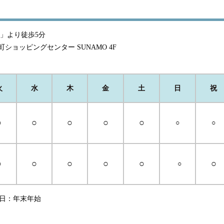
」より徒歩5分
町ショッピングセンター SUNAMO 4F
火
水
木
金
土
日
祝
○
○
○
○
○
○
○
○
○
○
○
○
○
○
休診日：年末年始