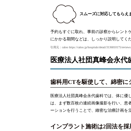
スムーズに対応してもらえ
予約もすぐに取れ、事前の診察からレント
にかかる期間などは、しっかり説明してく
引用元：caloo https://caloo.jp/hospitals/detail/3136810175/reviews
医療法人社団真峰会永代
歯科用CTを駆使して、綿密に
医療法人社団真峰会永代歯科では、体に優
は、まず数百枚の連続画像撮影を行い、患
ーションを行うことで、緻密な治療計画を
インプラント施術は2回法を採