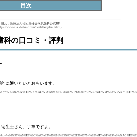
峰会永代歯科の口コミ・評判
引用元：医療法人社団真峰会永代歯科公式HP
峰会永代歯科の特徴
ps://www.eitai-d-clinic.com/dental/implant.html）
峰会永代歯科の医師
歯科の口コミ・評判
峰会永代歯科の特徴まとめ
す
期的に通いたいとおもいます。
-US&gl=us&q=%E6%97%A5%E6%9C%AC%E3%80%81%E3%80%92136-0075+%E6%9D%B1%E4%BA%AC
す
科衛生士さん、丁寧ですよ。
-US&gl=us&q=%E6%97%A5%E6%9C%AC%E3%80%81%E3%80%92136-0075+%E6%9D%B1%E4%BA%AC