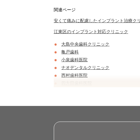
関連ページ
安くて痛みに配慮したインプラント治療クリ
江東区のインプラント対応クリニック
大島中央歯科クリニック
亀戸歯科
小泉歯科医院
ナオデンタルクリニック
西村歯科医院
四方田歯科医院
いわたや歯科クリニック清澄白河
東雲デンタルオフィス
門前仲町髙木歯科
北砂デンタルクリニック