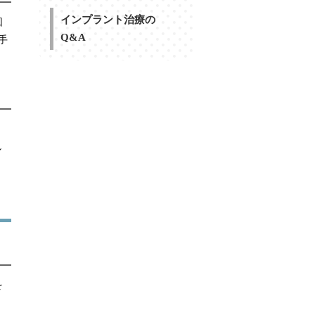
インプラント治療の
回
Q&A
手
し
を
、