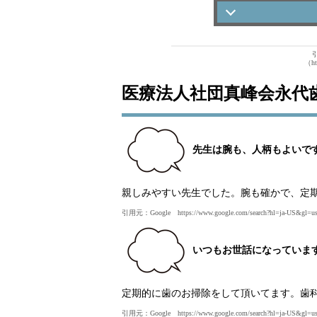
医療法人社団真
医療法人社団真
（htt
医療法人社団真
医療法人社団真峰会永代
医療法人社団真
基本情報
先生は腕も、人柄もよいで
親しみやすい先生でした。腕も確かで、定
引用元：Google https://www.google.com/search?hl=ja
いつもお世話になっていま
定期的に歯のお掃除をして頂いてます。歯
引用元：Google https://www.google.com/search?hl=ja