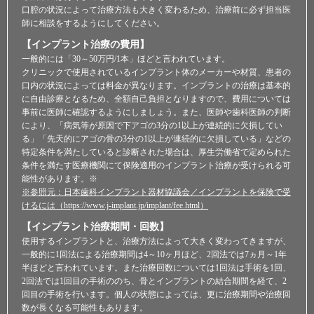
口腔の状況によって治療方法も大きく変わるため、治療前に必ず担当医
師に相談をするようにしてください。
【インプラント治療の費用】
一般的には「30～50万円/1本」ほどと言われています。
クリニックで使用されているインプラント体のメーカーや材質、患者の
口内の状況によっては料金が異なります。インプラントの治療は基本的
に自由診療となるため、全額自己負担となりますので、費用については
事前に医師に確認するようにしましょう。また、医師や歯科医師の判断
により、「病気等が原因で下アゴの3分の1以上が連続的に欠損してい
る」「先天的にアゴの骨の3分の1以上が連続的に欠損している」などの
特定条件を満たしていると診断された場合は、厚生労働省で定められた
条件を満たす医療機関にて保険適用のインプラント治療が受けられる可
能性があります。※
※参照元：日本歯科インプラント器材協議会／インプラントを保険で受
けるには（https://www.j-implant.jp/implant/fee.html）
【インプラント治療期間・回数】
使用するインプラントと、治療方法によって大きく変わってきますが、
一般的に1回法による治療期間は4～10ヶ月ほど、2回法では7ヵ月～1年
半ほどと言われています。また治療回数については1回法は手術を1回、
2回法では1回目の手術ののち、骨とインプラントの結合期間を経て、2
回目の手術を行います。個人の状態によっては、更に治療期間や治療回
数が長くなる可能性もあります。