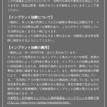
ックの画像および口コミについて、当時の引用元や参照元を表記してお
りますが、現在は変更・削除されている可能性もございますことご了承
ください。
【インプラント治療について】
一般的に、失った歯の代用として人工の歯根を埋め込む治療法です。イ
ンプラントの治療法は様々な種類があり、こちらのサイトで紹介してい
る治療法はあくまでも一例になります。
口腔の状況によって治療方法も大きく変わるため、治療前に必ず担当医
師に相談をするようにしてください。
【インプラント治療の費用】
一般的には「30～50万円/1本」ほどと言われています。
クリニックで使用されているインプラント体のメーカーや材質、患者の
口内の状況によっては料金が異なります。インプラントの治療は基本的
に自由診療となるため、全額自己負担となりますので、費用については
事前に医師に確認するようにしましょう。また、医師や歯科医師の判断
により、「病気等が原因で下アゴの3分の1以上が連続的に欠損してい
る」「先天的にアゴの骨の3分の1以上が連続的に欠損している」などの
特定条件を満たしていると診断された場合は、厚生労働省で定められた
条件を満たす医療機関にて保険適用のインプラント治療が受けられる可
能性があります。※
※参照元：日本歯科インプラント器材協議会／インプラントを保険で受
けるには（https://www.j-implant.jp/implant/fee.html）