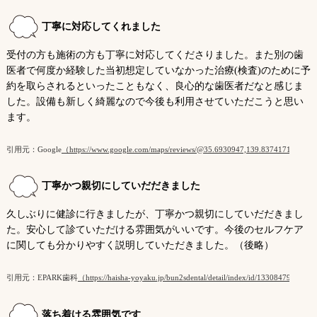
丁寧に対応してくれました
受付の方も施術の方も丁寧に対応してくださりました。また別の歯
医者で何度か経験した当初想定していなかった治療(検査)のために予
約を取らされるといったこともなく、良心的な歯医者だなと感じま
した。設備も新しく綺麗なので今後も利用させていただこうと思い
ます。
引用元：Google
（https://www.google.com/maps/reviews/@35.6930947,139.8374171,1
丁寧かつ親切にしていだだきました
久しぶりに健診に行きましたが、丁寧かつ親切にしていだだきまし
た。安心して診ていただける雰囲気がいいです。今後のセルフケア
に関しても分かりやすく説明していただきました。（後略）
引用元：EPARK歯科
（https://haisha-yoyaku.jp/bun2sdental/detail/index/id/1330847954/）
落ち着ける雰囲気です