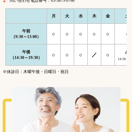
問い合わせ電話番号：03-5875-0768
月
火
水
木
金
土
午前
○
○
○
○
○
○
（9:30～13:00）
△
午後
○
○
○
／
○
（14:30～19:30）
14:30～17
※休診日：木曜午後・日曜日・祝日