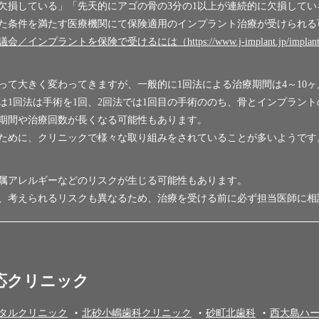
に欠損している」「先天的にアゴの骨の3分の1以上が連続的に欠損して
た条件を満たす医療機関にて保険適用のインプラント治療が受けられる
トを保険で受けるには（https://www.j-implant.jp/implant/fe
て大きく変わってきますが、一般的に1回法による治療期間は4～10ヶ
は1回法は手術を1回、2回法では1回目の手術ののち、骨とインプラント
期間や治療回数が長くなる可能性もあります。
ために、クリニックで様々な取り組みをされていることが多いようです
属アレルギーなどのリスクが生じる可能性もあります。
、考えられるリスクも異なるため、治療を受ける前に必ず担当医師に相
応クリニック
タルクリニック
北砂小嶋歯科クリニック
砂町北歯科
西大島ハ