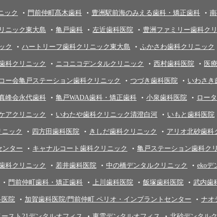
ニック
門前仲町髙木歯科
豊洲駅前海のみえる歯科・矯正歯科
南
リニック東大島
亀戸歯科
左近歯科医院
豊洲ファミリー歯科ク
ック
ハートリーフ歯科クリニック東大島
ふかさわ歯科クリニック
歯科クリニック
ニコニコデンタルクリニック
西村歯科医院
医
コー会亀戸ステーション歯科クリニック
つづき歯科医院
いわさき
真峰会永代歯科
亀戸WADA歯科・矯正歯科
小泉歯科医院
ロータ
ケアクリニック
いわたや歯科クリニック清澄白河
いもと歯科医院
リニック
四方田歯科医院
きしだ歯科クリニック
アリオ北砂歯科
センター
キャナルコート歯科クリニック
亀戸ステーション歯科ク
歯科クリニック
若井歯科医院
中の橋デンタルクリニック
eko
門前仲町歯科・矯正歯科
上川歯科医院
飯塚歯科医院
武内歯
科医院
加賀歯科医院/門前仲町 ペリオ・インプラントセンター
ナオ
イースト21デンタルオフィス
東雲デンタルオフィス
北砂デンタル