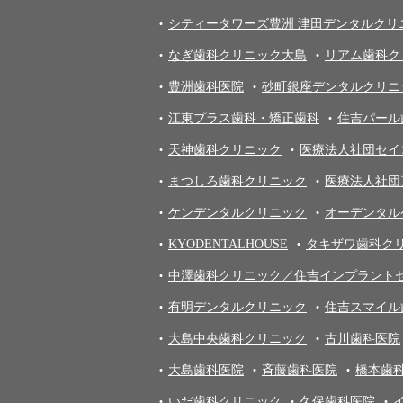
シティータワーズ豊洲 津田デンタルクリ
なぎ歯科クリニック大島
リアム歯科ク
豊洲歯科医院
砂町銀座デンタルクリニ
江東プラス歯科・矯正歯科
住吉パール
天神歯科クリニック
医療法人社団セイ
まつしろ歯科クリニック
医療法人社団
ケンデンタルクリニック
オーデンタル
KYODENTALHOUSE
タキザワ歯科ク
中澤歯科クリニック／住吉インプラント
有明デンタルクリニック
住吉スマイル
大島中央歯科クリニック
古川歯科医院
大島歯科医院
斉藤歯科医院
橋本歯
いだ歯科クリニック
久保歯科医院