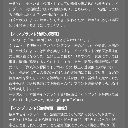
一般的に、失った歯の代用として人工の歯根を埋め込む治療法です。イ
ンプラントの治療法は様々な種類があり、こちらのサイトで紹介してい
る治療法はあくまでも一例になります。
口腔の状況によって治療方法も大きく変わるため、治療前に必ず担当医
師に相談をするようにしてください。
【インプラント治療の費用】
一般的には「30～50万円/1本」ほどと言われています。
クリニックで使用されているインプラント体のメーカーや材質、患者の
口内の状況によっては料金が異なります。インプラントの治療は基本的
に自由診療となるため、全額自己負担となりますので、費用については
事前に医師に確認するようにしましょう。また、医師や歯科医師の判断
により、「病気等が原因で下アゴの3分の1以上が連続的に欠損してい
る」「先天的にアゴの骨の3分の1以上が連続的に欠損している」などの
特定条件を満たしていると診断された場合は、厚生労働省で定められた
条件を満たす医療機関にて保険適用のインプラント治療が受けられる可
能性があります。※
※参照元：日本歯科インプラント器材協議会／インプラントを保険で受
けるには（https://www.j-implant.jp/implant/fee.html）
【インプラント治療期間・回数】
使用するインプラントと、治療方法によって大きく変わってきますが、
一般的に1回法による治療期間は4～10ヶ月ほど、2回法では7ヵ月～1年
半ほどと言われています。また治療回数については1回法は手術を1回、