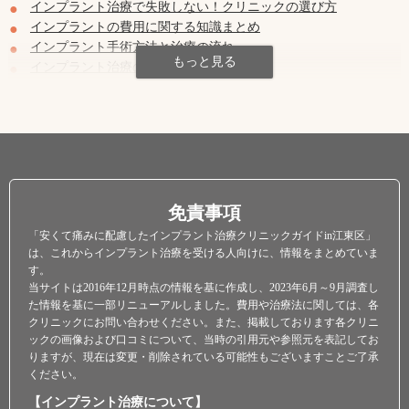
インプラント治療で失敗しない！クリニックの選び方
インプラントの費用に関する知識まとめ
インプラント手術方法と治療の流れ
インプラント治療のQ&A
【特集】切らないインプラント手術・フラップレスインプラン
ト
運営会社情報
免責事項
「安くて痛みに配慮したインプラント治療クリニックガイドin江東区」
は、これからインプラント治療を受ける人向けに、情報をまとめていま
す。
当サイトは2016年12月時点の情報を基に作成し、2023年6月～9月調査し
た情報を基に一部リニューアルしました。費用や治療法に関しては、各
クリニックにお問い合わせください。また、掲載しております各クリニ
ックの画像および口コミについて、当時の引用元や参照元を表記してお
りますが、現在は変更・削除されている可能性もございますことご了承
ください。
【インプラント治療について】