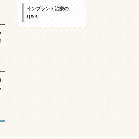
インプラント治療の
Q&A
や
埋
用
る