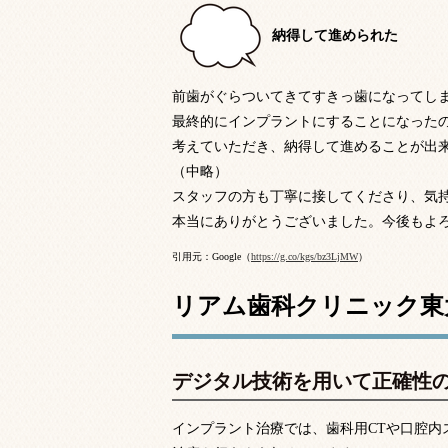
納得して進められた
前歯がぐらついてきてすきっ歯になってし
最終的にインプラントにすることになった
考えていただき、納得して進めることが出
（中略）
スタッフの方も丁寧に接してくださり、気
本当にありがとうございました。今後もよ
引用元：Google（
https://g.co/kgs/bz3LjMW
）
リアム歯科クリニック東
デジタル技術を用いて正確性
インプラント治療では、歯科用CTや口腔