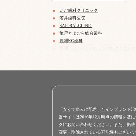
いだ歯科クリニック
若井歯科医院
SAIORALCLINIC
亀戸とよむら総合歯科
豊洲KG歯科
豊洲ＩＨＩビルヒロデンタルクリニッ
小川歯科クリニック
門前仲町歯科・矯正歯科
栗林歯科クリニック
深川歯科医院
「安くて痛みに配慮したインプラント治
当サイトは2016年12月時点の情報を
クにお問い合わせください。また、掲載
変更・削除されている可能性もございま