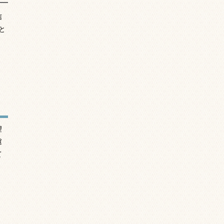
信
と
望
慮
て