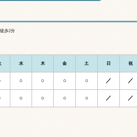
徒歩2分
火
水
木
金
土
日
祝
○
○
○
○
○
／
／
○
○
○
○
○
／
／