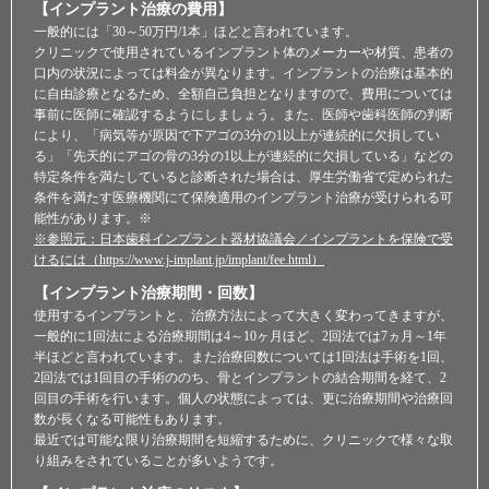
【インプラント治療の費用】
一般的には「30～50万円/1本」ほどと言われています。
クリニックで使用されているインプラント体のメーカーや材質、患者の
口内の状況によっては料金が異なります。インプラントの治療は基本的
に自由診療となるため、全額自己負担となりますので、費用については
事前に医師に確認するようにしましょう。また、医師や歯科医師の判断
により、「病気等が原因で下アゴの3分の1以上が連続的に欠損してい
る」「先天的にアゴの骨の3分の1以上が連続的に欠損している」などの
特定条件を満たしていると診断された場合は、厚生労働省で定められた
条件を満たす医療機関にて保険適用のインプラント治療が受けられる可
能性があります。※
※参照元：日本歯科インプラント器材協議会／インプラントを保険で受
けるには（https://www.j-implant.jp/implant/fee.html）
【インプラント治療期間・回数】
使用するインプラントと、治療方法によって大きく変わってきますが、
一般的に1回法による治療期間は4～10ヶ月ほど、2回法では7ヵ月～1年
半ほどと言われています。また治療回数については1回法は手術を1回、
2回法では1回目の手術ののち、骨とインプラントの結合期間を経て、2
回目の手術を行います。個人の状態によっては、更に治療期間や治療回
数が長くなる可能性もあります。
最近では可能な限り治療期間を短縮するために、クリニックで様々な取
り組みをされていることが多いようです。