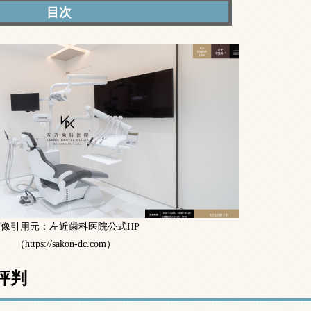
口コミ・評判
特徴
医師
特徴まとめ
画像引用元：左近歯科医院公式HP
（https://sakon-dc.com）
評判