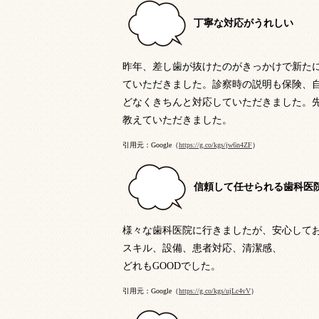
丁寧な対応がうれしい
昨年、差し歯が抜けたのがきっかけで新た
ていただきました。診察時の説明も保険、
どなくきちんと対応していただきました。
教えていただきました。
引用元：Google（
https://g.co/kgs/jw6n4ZF
）
信頼して任せられる歯科医
様々な歯科医院に行きましたが、安心して
スキル、設備、患者対応、清潔感、
どれもGOODでした。
引用元：Google（
https://g.co/kgs/ujLc4vV
）