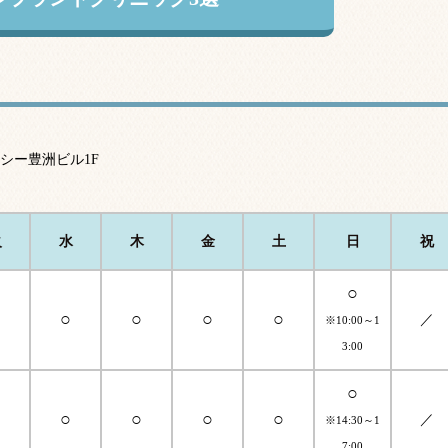
スシー豊洲ビル1F
火
水
木
金
土
日
祝
○
○
○
○
○
○
／
※10:00～1
3:00
○
○
○
○
○
○
／
※14:30～1
7:00