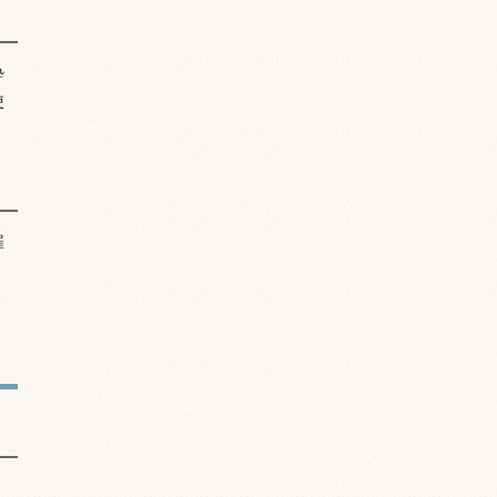
酔
使
罹
、
。