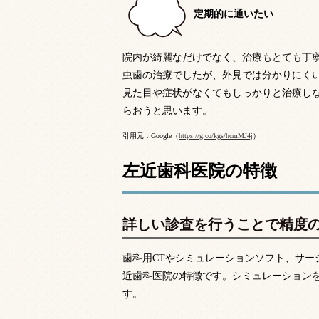
定期的に通いたい
院内が綺麗なだけでなく、治療もとても丁
虫歯の治療でしたが、外見では分かりにく
見た目や症状がなくてもしっかりと治療し
らおうと思います。
引用元：Google（
https://g.co/kgs/hcmMJ4j
）
左近歯科医院の特徴
詳しい診査を行うことで精度
歯科用CTやシミュレーションソフト、サ
近歯科医院の特徴です。シミュレーション
す。