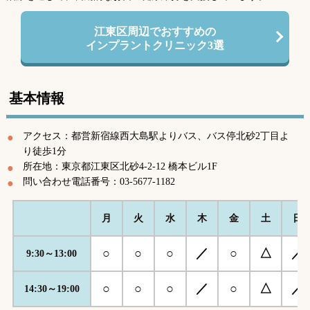
江東区周辺でおすすめの
インプラントクリニック3選
基本情報
アクセス：都営新宿線西大島駅よりバス、バス停北砂2丁目よ
り徒歩1分
所在地：東京都江東区北砂4-2-12 橋本ビル1F
問い合わせ電話番号：03-5677-1182
月
火
水
木
金
土
日
○
○
○
／
○
△
／
9:30～13:00
○
○
○
／
○
△
／
14:30～19:00