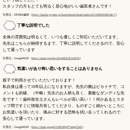
スタッフの方もとても明るく居心地がいい歯医者さんです！
引用元：EPARK歯科（
https://haisha-yoyaku.jp/bun2sdental/detail/index/id/1330846568/tab/7/
）
丁寧な説明でした
全体の雰囲気は明るくて、いつも優しくご対応いただいてます。
先生はこちらが納得するまで、丁寧に説明してくださるので、安心
して通っています
引用元：GoogleMAP（
https://share.google/c3dyaHLErE1loIUld
）
気遣いがあり怖い思いをすることはありません
親子で利用させていただいております！
私自身は通って10年以上になりますが、先生の腕はピカイチで、コ
メントも的確、（中略）先生のお人柄も良く、素敵なダンディな先
生です！！歯科衛生士さんもレベルが高い高い！！何かあるとスタ
ッフ間ですぐに情報共有してくださり、ものすごく細かいところに
お気遣いを頂いたり、痛みに対する恐怖を拭い去ってくれるので、
安心して通っています。
引用元：GoogleMAP（
https://share.google/LMtOb9yP7aldgZ5dX
）