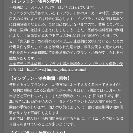
【インプラント治療の費用】
一般的には「30～50万円/1本」ほどと言われています。
クリニックで使用されているインプラント体のメーカーや材質、患者の
口内の状況によっては料金が異なります。インプラントの治療は基本的
に自由診療となるため、全額自己負担となりますので、費用については
事前に医師に確認するようにしましょう。また、医師や歯科医師の判断
により、「病気等が原因で下アゴの3分の1以上が連続的に欠損してい
る」「先天的にアゴの骨の3分の1以上が連続的に欠損している」などの
特定条件を満たしていると診断された場合は、厚生労働省で定められた
条件を満たす医療機関にて保険適用のインプラント治療が受けられる可
能性があります。※
※参照元：日本歯科インプラント器材協議会／インプラントを保険で受
けるには（https://www.j-implant.jp/implant/fee.html）
【インプラント治療期間・回数】
使用するインプラントと、治療方法によって大きく変わってきますが、
一般的に1回法による治療期間は4～10ヶ月ほど、2回法では7ヵ月～1年
半ほどと言われています。また治療回数については1回法は手術を1回、
2回法では1回目の手術ののち、骨とインプラントの結合期間を経て、2
回目の手術を行います。個人の状態によっては、更に治療期間や治療回
数が長くなる可能性もあります。
最近では可能な限り治療期間を短縮するために、クリニックで様々な取
り組みをされていることが多いようです。