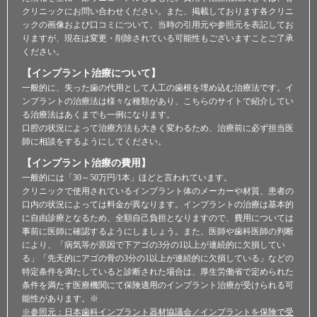
クリニックにお問い合わせください。また、掲載しております各クリニ
ックの画像および口コミについて、当時の引用元や参照元を表記してお
りますが、現在は変更・削除されている可能性もございますことご了承
ください。
【インプラント治療について】
一般的に、失った歯の代用として人工の歯根を埋め込む治療法です。イ
ンプラントの治療法は様々な種類があり、こちらのサイトで紹介してい
る治療法はあくまでも一例になります。
口腔の状況によって治療方法も大きく変わるため、治療前に必ず担当医
師に相談をするようにしてください。
【インプラント治療の費用】
一般的には「30～50万円/1本」ほどと言われています。
クリニックで使用されているインプラント体のメーカーや材質、患者の
口内の状況によっては料金が異なります。インプラントの治療は基本的
に自由診療となるため、全額自己負担となりますので、費用については
事前に医師に確認するようにしましょう。また、医師や歯科医師の判断
により、「病気等が原因で下アゴの3分の1以上が連続的に欠損してい
る」「先天的にアゴの骨の3分の1以上が連続的に欠損している」などの
特定条件を満たしていると診断された場合は、厚生労働省で定められた
条件を満たす医療機関にて保険適用のインプラント治療が受けられる可
能性があります。※
※参照元：日本歯科インプラント器材協議会／インプラントを保険で受