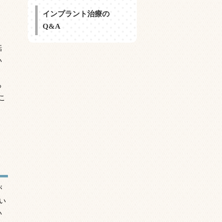
インプラント治療の
Q&A
話
い
っ
こ
が
い
い