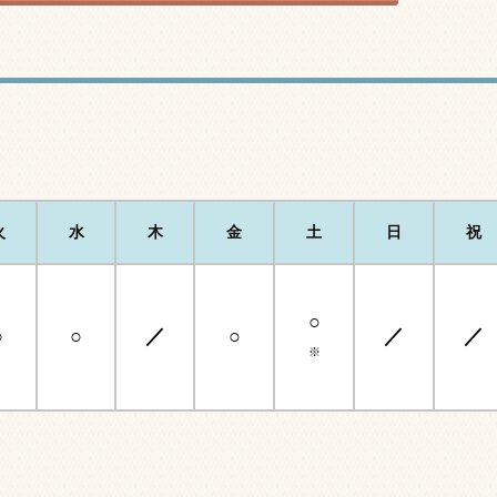
火
水
木
金
土
日
祝
○
○
○
／
○
／
／
※