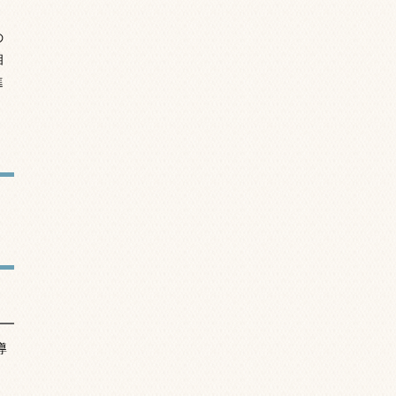
の
相
進
導