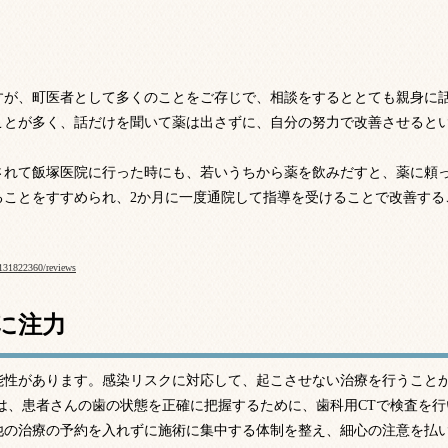
すが、町医者として多くのことをご存じで、相談をするととても親身に
ことが多く、話だけを聞いて薬は出さずに、自分の努力で改善させると
されて飯塚医院に行った時にも、若いうちから薬を飲みだすと、薬に頼
ることをすすめられ、2か月に一度通院して指導を受けることで改善する
/2131822360/reviews
に注力
能性があります。感染リスクに対応して、起こさせない治療を行うこと
は、患者さんの歯の状態を正確に把握するために、歯科用CTで検査を行
他の治療の予約を入れずに施術に集中する体制を整え、細心の注意を払