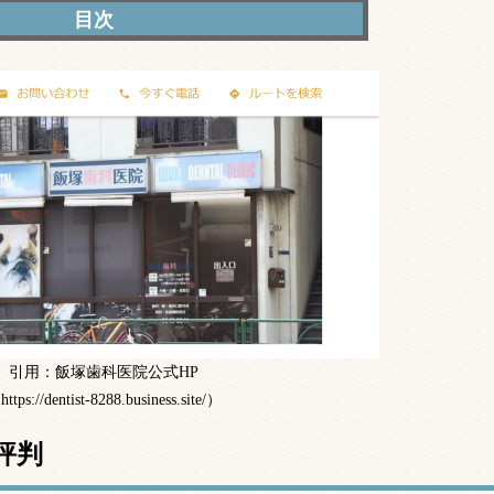
口コミ・評判
スク回避に注力
診療メニュー・費用
医師
特徴まとめ
引用：飯塚歯科医院公式HP
ttps://dentist-8288.business.site/）
評判