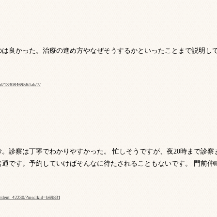
のは良かった。治療の進め方やなぜそうするかといったことまで説明し
/id/1330846956/tab/7/
。診察は丁寧でわかりやすかった。 忙しそうですが、夜20時まで診察
普通です。予約していけばそんなに待たされることもないです。 門前仲
fo/dent_42230/?msclkid=b69831d0d0f711ecacaad0557b9c0fe8